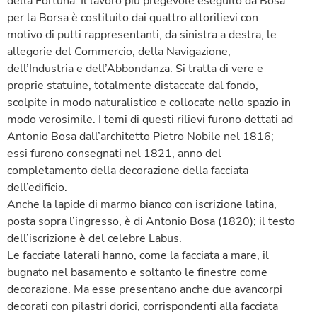
della Fortuna. Il lavoro più pregevole eseguito da Bosa
per la Borsa è costituito dai quattro altorilievi con
motivo di putti rappresentanti, da sinistra a destra, le
allegorie del Commercio, della Navigazione,
dell’Industria e dell’Abbondanza. Si tratta di vere e
proprie statuine, totalmente distaccate dal fondo,
scolpite in modo naturalistico e collocate nello spazio in
modo verosimile. I temi di questi rilievi furono dettati ad
Antonio Bosa dall’architetto Pietro Nobile nel 1816;
essi furono consegnati nel 1821, anno del
completamento della decorazione della facciata
dell’edificio.
Anche la lapide di marmo bianco con iscrizione latina,
posta sopra l’ingresso, è di Antonio Bosa (1820); il testo
dell’iscrizione è del celebre Labus.
Le facciate laterali hanno, come la facciata a mare, il
bugnato nel basamento e soltanto le finestre come
decorazione. Ma esse presentano anche due avancorpi
decorati con pilastri dorici, corrispondenti alla facciata