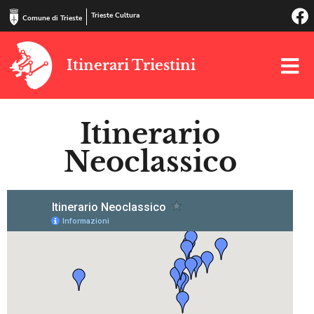
Trieste Cultura
Comune di Trieste
Itinerari Triestini
Itinerario
Neoclassico