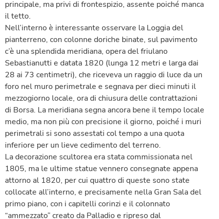
principale, ma privi di frontespizio, assente poiché manca
il tetto.
Nell’interno è interessante osservare la Loggia del
pianterreno, con colonne doriche binate, sul pavimento
c’è una splendida meridiana, opera del friulano
Sebastianutti e datata 1820 (lunga 12 metri e larga dai
28 ai 73 centimetri), che riceveva un raggio di luce da un
foro nel muro perimetrale e segnava per dieci minuti il
mezzogiorno locale, ora di chiusura delle contrattazioni
di Borsa. La meridiana segna ancora bene il tempo locale
medio, ma non più con precisione il giorno, poiché i muri
perimetrali si sono assestati col tempo a una quota
inferiore per un lieve cedimento del terreno.
La decorazione scultorea era stata commissionata nel
1805, ma le ultime statue vennero consegnate appena
attorno al 1820, per cui quattro di queste sono state
collocate all’interno, e precisamente nella Gran Sala del
primo piano, con i capitelli corinzi e il colonnato
“ammezzato” creato da Palladio e ripreso dal