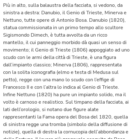
Più in alto, sulla balaustra della facciata, si vedono, da
sinistra a destra: Danubio, il Genio di Trieste, Minerva e
Nettuno, tutte opere di Antonio Bosa. Danubio (1820),
statua commissionata in un primo tempo allo scultore
Sigismondo Dimech, è tutta avvolta da un ricco
mantello, il cui panneggio morbido dà quasi un senso di
movimento; il Genio di Trieste (1806) appoggiato ad uno
scudo con le armi della città di Trieste, è una figura
dall’impianto classico; Minerva (1806), rappresentata
con la solita iconografia (elmo e testa di Medusa sul
petto), regge con una mano lo scudo con l’effige di
Francesco II e con l’altra lo indica al Genio di Trieste.
Infine Nettuno (1820) ha pure un impianto solido, ma il
volto è carnoso e realistico. Sul timpano della facciata, ai
lati dell’orologio, si notano due figure alate
rappresentanti la Fama opera del Bosa del 1820, quella
di sinistra regge una tromba (simbolo della diffusione di
notizie), quella di destra la cornucopia dell’abbondanza e