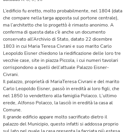
L’edificio fu eretto, molto probabilmente, nel 1804 (data
che compare nella targa apposta sul portone centrale),
ma l’architetto che lo progettò è rimasto anonimo. A
conferma di questa data c’è anche un documento
conservato all’Archivio di Stato, datato 22 dicembre
1803 in cui Maria Teresa Civrani e suo marito Carlo
Leopoldo Eisner chiedono la riedificazione delle loro tre
vecchie case, site in piazza Piccola, i cui numeri tavolari
corrispondono a quelli dell’attuale Palazzo Eisner-
Civrani.
Il palazzo, proprietà di MariaTeresa Civrani e del marito
Carlo Leopoldo Eisner, passò in eredità ai loro figli, che
nel 1850 lo vendettero alla famiglia Polacco. L’ultimo
erede, Alfonso Polacco, la lasciò in eredità la casa al
Comune.
Il grande edificio appare molto sacrificato dietro il
palazzo del Municipio, questo infatti si addossa proprio
sul lato nel quale la casa presenta la facciata più estesa