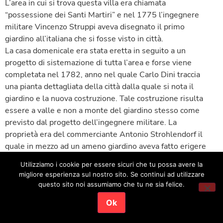
L’area in cui si trova questa villa era chiamata
“possessione dei Santi Martiri” e nel 1775 l’ingegnere
militare Vincenzo Struppi aveva disegnato il primo
giardino all’italiana che si fosse visto in città.
La casa domenicale era stata eretta in seguito a un
progetto di sistemazione di tutta l’area e forse viene
completata nel 1782, anno nel quale Carlo Dini traccia
una pianta dettagliata della città dalla quale si nota il
giardino e la nuova costruzione. Tale costruzione risulta
essere a valle e non a monte del giardino stesso come
previsto dal progetto dell’ingegnere militare. La
proprietà era del commerciante Antonio Strohlendorf il
quale in mezzo ad un ameno giardino aveva fatto erigere
una casa di campagna chiamata “Villa Anonima”.
Utilizziamo i cookie per essere sicuri che tu possa avere la
Nel 1790 la tenuta fu acquistata dal conte Cassis
migliore esperienza sul nostro sito. Se continui ad utilizzare
Faraone, ricco mercante di origine egiziana, il quale
questo sito noi assumiamo che tu ne sia felice.
ampliò e abbellì lo stabile all’interno e all’esterno: ornò
Ok
la villa di statue, di giochi d’acqua, di un magnifico
giardino e di una superba orangerie.