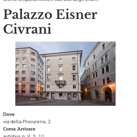
Palazzo Eisner
Civrani
Dove
via della Procureria, 2
Come Arrivare
autobus n.
8
,
9
,
10