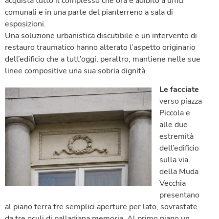
acquista tutto il complesso che ora è adibito a uffici
comunali e in una parte del pianterreno a sala di
esposizioni.
Una soluzione urbanistica discutibile e un intervento di
restauro traumatico hanno alterato l’aspetto originario
dell’edificio che a tutt’oggi, peraltro, mantiene nelle sue
linee compositive una sua sobria dignità.
Le facciate
verso piazza
Piccola e
alle due
estremità
dell’edificio
sulla via
della Muda
Vecchia
presentano
al piano terra tre semplici aperture per lato, sovrastate
da tre oculi di palladiana memoria. Al primo piano un