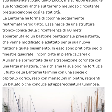
sull’esistente scoglio dello Zucco, ma avrebbe esteso le
sue fondazioni anche sul terreno melmoso circostante,
pregiudicandone così la staticità.
La Lanterna ha forma di colonna leggermente
rastremata verso l’alto. Essa nasce da una struttura
tronco-conica della circonferenza di 60 metri,
appartenuta ad un bastione pentagonale preesistente,
che venne modificato e adattato per la sua nuova
funzione quale basamento. In esso sono praticate sedici
finestre quadrate, incorniciate in pietra calcarea di
Aurisina e sormontate da una trabeazione coronata con
una larga merlatura, che richiama la sua origine fortilizia.
Il fusto della Lanterna termina con una specie di
capitello dorico, reso con mensoloni in pietra, reggenti
un ballatoio che conduce all’apparecchiatura luminosa.